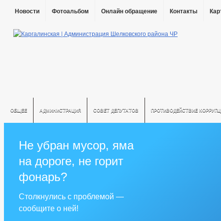
Новости
Фотоальбом
Онлайн обращение
Контакты
Кар
ОБЩЕЕ
АДМИНИСТРАЦИЯ
СОВЕТ ДЕПУТАТОВ
ПРОТИВОДЕЙСТВИЕ КОРРУПЦ
Не убран мусор, яма
на дороге, не горит
фонарь?
Столкнулись с проблемой —
сообщите о ней!