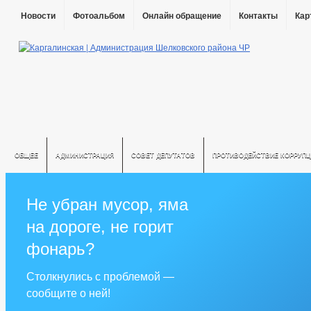
Новости
Фотоальбом
Онлайн обращение
Контакты
Кар
ОБЩЕЕ
АДМИНИСТРАЦИЯ
СОВЕТ ДЕПУТАТОВ
ПРОТИВОДЕЙСТВИЕ КОРРУПЦ
Не убран мусор, яма
на дороге, не горит
фонарь?
Столкнулись с проблемой —
сообщите о ней!