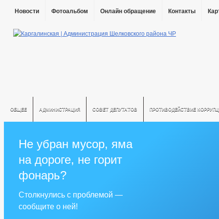
Новости
Фотоальбом
Онлайн обращение
Контакты
Кар
ОБЩЕЕ
АДМИНИСТРАЦИЯ
СОВЕТ ДЕПУТАТОВ
ПРОТИВОДЕЙСТВИЕ КОРРУПЦ
Не убран мусор, яма
на дороге, не горит
фонарь?
Столкнулись с проблемой —
сообщите о ней!