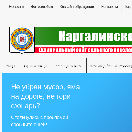
Новости
Фотоальбом
Онлайн обращение
Контакты
Кар
ОБЩЕЕ
АДМИНИСТРАЦИЯ
СОВЕТ ДЕПУТАТОВ
ПРОТИВОДЕЙСТВИЕ КОРРУПЦ
Не убран мусор, яма
на дороге, не горит
фонарь?
Столкнулись с проблемой —
сообщите о ней!