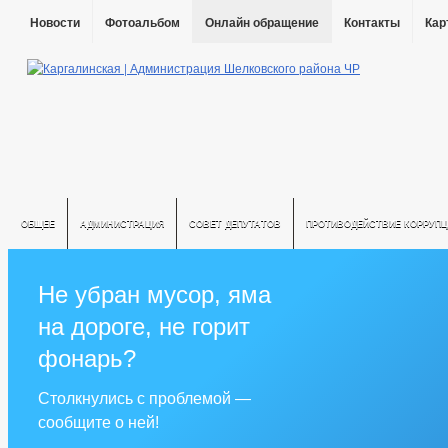
Новости
Фотоальбом
Онлайн обращение
Контакты
Кар
ОБЩЕЕ
АДМИНИСТРАЦИЯ
СОВЕТ ДЕПУТАТОВ
ПРОТИВОДЕЙСТВИЕ КОРРУПЦ
Не убран мусор, яма
на дороге, не горит
фонарь?
Столкнулись с проблемой —
сообщите о ней!