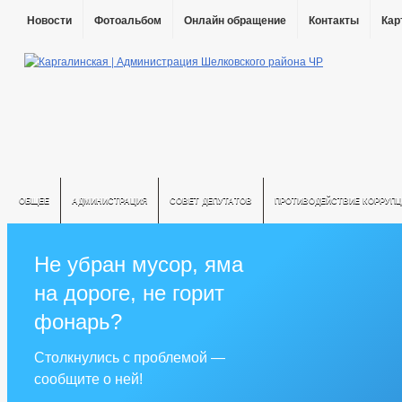
Новости
Фотоальбом
Онлайн обращение
Контакты
Кар
ОБЩЕЕ
АДМИНИСТРАЦИЯ
СОВЕТ ДЕПУТАТОВ
ПРОТИВОДЕЙСТВИЕ КОРРУПЦ
Не убран мусор, яма
на дороге, не горит
фонарь?
Столкнулись с проблемой —
сообщите о ней!