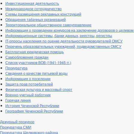
Инвестиционная деятельность
Международное сотрудничество
Схемы размещения рекламных конструкций
Обращения табачных организаций
Территориальное общественное самоуправление
Информация о проведении конкурсов на заключение договоров о целевом
Информационные системы, банки данных, реестры, регистры
IT-опросы населения по оценке деятельности руководителей ОМСУ
Перечень образовательных учреждений, подведомственных ОМСУ
Бесплатная юридическая помощь
Самообложение граждан
Список участников ВОВ (1941-1945 гг.)
Прокуратура
Сведения о качестве питьевой воды
Информация о поселении
Защита прав потребителей
Физическая культура и массовый спорт
Военно-учетный работник
Горячая линия
История Чеченской Республики
География Чеченской Республики
Дежурный прокурор
Прокуратура СМИ
Прокуратура Шелковского района