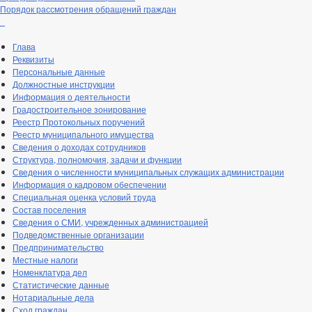
Порядок рассмотрения обращений граждан
_
Глава
Реквизиты
Персональные данные
Должностные инструкции
Информация о деятельности
Градостроительное зонирование
Реестр Протокольных поручений
Реестр муниципального имущества
Сведения о доходах сотрудников
Структура, полномочия, задачи и функции
Сведения о численности муниципальных служащих администрации
Информация о кадровом обеспечении
Специальная оценка условий труда
Состав поселения
Сведения о СМИ, учрежденных администрацией
Подведомственные организации
Предпринимательство
Местные налоги
Номенклатура дел
Статистические данные
Нотариальные дела
Сход граждан