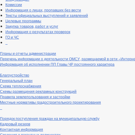
Комиссии
Информация о лицах, пропавших без вести
Тексты официальных выступлений и заявлений
Целевые программы
Закупка товаров, работ и услуг
Информация о результатах проверок
ГО и ЧС
_
Планы и отчеты администрации
Перечень информации о деятельности ОМСУ, размещаемой в сети «Интерн
Информация об исполнении ПП Главы ЧР постоянного характера
Благоустройство
Генеральный план
Схема теплоснабжения
Схемы размещения рекламных конструкций
Правила землепользования и застройки
Местные нормативы градостроительного проектирования
_
Порядок поступления граждан на муниципальную службу
Кадровый резерв
Контактная информация
Сведения о вакантных должностях