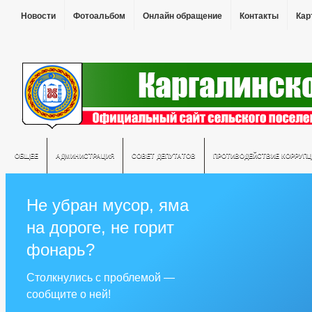
Новости
Фотоальбом
Онлайн обращение
Контакты
Кар
ОБЩЕЕ
АДМИНИСТРАЦИЯ
СОВЕТ ДЕПУТАТОВ
ПРОТИВОДЕЙСТВИЕ КОРРУПЦ
Не убран мусор, яма
на дороге, не горит
фонарь?
Столкнулись с проблемой —
сообщите о ней!