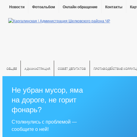
Новости
Фотоальбом
Онлайн обращение
Контакты
Кар
ОБЩЕЕ
АДМИНИСТРАЦИЯ
СОВЕТ ДЕПУТАТОВ
ПРОТИВОДЕЙСТВИЕ КОРРУПЦ
Не убран мусор, яма
на дороге, не горит
фонарь?
Столкнулись с проблемой —
сообщите о ней!