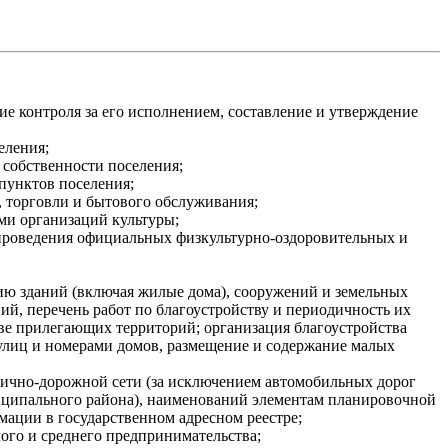
е контроля за его исполнением, составление и утверждение
еления;
собственности поселения;
пунктов поселения;
, торговли и бытового обслуживания;
ми организаций культуры;
 проведения официальных физкультурно-оздоровительных и
ию зданий (включая жилые дома), сооружений и земельных
й, перечень работ по благоустройству и периодичность их
ве прилегающих территорий; организация благоустройства
 улиц и номерами домов, размещение и содержание малых
лично-дорожной сети (за исключением автомобильных дорог
иципального района), наименований элементам планировочной
ации в государственном адресном реестре;
лого и среднего предпринимательства;