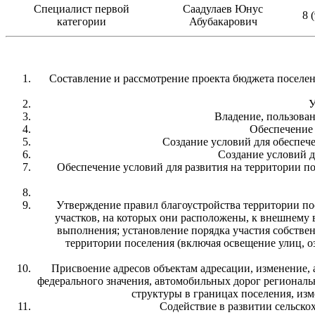
Специалист первой
Саадулаев Юнус
8 
категории
Абубакарович
Составление и рассмотрение проекта бюджета поселен
У
Владение, пользова
Обеспечение 
Создание условий для обеспеч
Создание условий д
Обеспечение условий для развития на территории п
Утверждение правил благоустройства территории по
участков, на которых они расположены, к внешнему 
выполнения; установление порядка участия собстве
территории поселения (включая освещение улиц, о
Присвоение адресов объектам адресации, изменение,
федерального значения, автомобильных дорог регионал
структуры в границах поселения, из
Содействие в развитии сельско