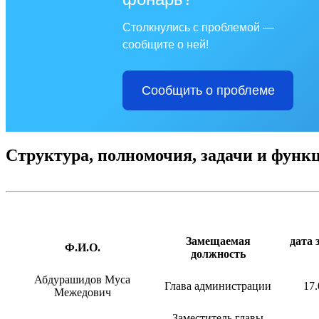
Столкнулись с проблемой —
сообщите о ней!
Сообщить о проблеме
Структура, полномочия, задачи и функ
Замещаемая
дата 
Ф.И.О.
должность
Абдурашидов Муса
Глава администрации
17.
Межедович
Заместитель главы