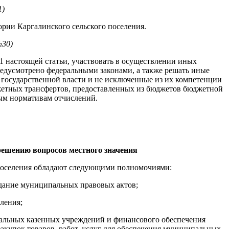
1)
рии Каргалинского сельского поселения.
№30)
1 настоящей статьи, участвовать в осуществлении иных
предусмотрено федеральными законами, а также решать иные
 государственной власти и не исключенные из их компетенции
жетных трансфертов, предоставленных из бюджетов бюджетной
ым нормативам отчислений.
решению вопросов местного значения
 поселения обладают следующими полномочиями:
издание муниципальных правовых актов;
ления;
пальных казенных учреждений и финансового обеспечения
упок товаров, работ, услуг для обеспечения муниципальных