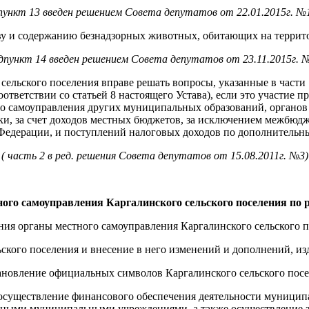
пункт 13 введен решением Совета депутатов от 22.01.2015г. №
ву и содержанию безнадзорных животных, обитающих на террито
дпункт 14 введен решением Совета депутатов от 23.11.2015г. 
ельского поселения вправе решать вопросы, указанные в части 
ответствии со статьей 8 настоящего Устава), если это участие 
го самоуправления других муниципальных образований, органов
ки, за счет доходов местных бюджетов, за исключением межбюд
Федерации, и поступлений налоговых доходов по дополнительн
( часть 2 в ред. решения Совета депутатов от 15.08.2011г. №3)
ного самоуправления Каргалинского сельского поселения по 
ения органы местного самоуправления Каргалинского сельского
ьского поселения и внесение в него изменений и дополнений, 
тановление официальных символов Каргалинского сельского посе
осуществление финансового обеспечения деятельности муници
ыми муниципальными учреждениями, а также осуществление зак