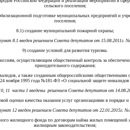
народов Российской Федерации и реализации мероприятий в сф
сельского поселения;
мобилизационной подготовке муниципальных предприятий и учре
поселения;
8.1) создание муниципальной пожарной охраны;
 пункт 8.1 введен решением Совета депутатов от 15.08.2011г. №
9) создание условий для развития туризма.
ссиям, осуществляющим общественный контроль за обеспечение
принудительного содержания;
валидов, а также созданным общероссийскими общественными о
24 ноября 1995 года №181-ФЗ «О социальной защите инвалидов
10, 11 части 1 введены решением Совета депутатов от 14.08.2
имой оценки качества оказания услуг организациями в порядке и
пункт 12 введен решением Совета депутатов от 22.01.2015г. №
ного жилищного фонда по договорам найма жилых помещений жи
жилищным законодательством;