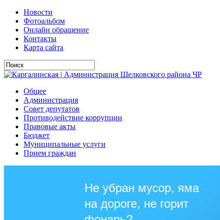
Новости
Фотоальбом
Онлайн обращение
Контакты
Карта сайта
Общее
Администрация
Совет депутатов
Противодействие коррупции
Правовые акты
Бюджет
Муниципальные услуги
Прием граждан
Не убран мусор, яма
на дороге, не горит
фонарь?