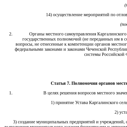
(
14) осуществление мероприятий по отло
(по
Органы местного самоуправления Каргалинского с
государственных полномочий (не переданных им в со
вопросы, не отнесенные к компетенции органов местно
федеральными законами и законами Чеченской Республи
системы Российской 
Статья 7
. Полномочия органов мест
В целях решения вопросов местного знач
1) принятие Устава Каргалинского сел
2) ус
3) создание муниципальных предприятий и учреждений, 
выполнения муниципального задания бюджетными и автономн