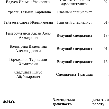
Вадуев Ильман Увайсович
02.
администрации
Стрелец Татьяна Карповна
Главный специалист
Гайтаева Сарат Ибрагимовна
Главный специалист
01.
Темерсултанов Хасан Хож-
Ведущий специалист
18.
Ахмадович
Болдырева Валентина
Ведущий специалист
01.
Александровна
Горчаханов Турпалали
Ведущий специалист
13.
Хамитович
Саадулаев Юнус
Специалист 1 разряда
Абубакарович
Замещаемая
дата зач
Ф.И.О.
должность
работу