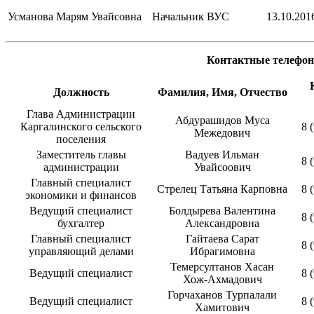
Усманова Марям Увайсовна
Начальник ВУС
13.10.2016
Контактные телефо
Должность
Фамилия, Имя, Отчество
Глава Администрации
Абдурашидов Муса
Каргалинского сельского
8 
Межедович
поселения
Заместитель главы
Вадуев Ильман
8 
администрации
Увайсоович
Главный специалист
Стрелец Татьяна Карповна
8 
экономики и финансов
Ведущий специалист
Болдырева Валентина
8 
бухгалтер
Александровна
Главный специалист
Гайтаева Сарат
8 
управляющий делами
Ибрагимовна
Темерсултанов Хасан
Ведущий специалист
8 
Хож-Ахмадович
Горчаханов Турпалали
Ведущий специалист
8 
Хамитович