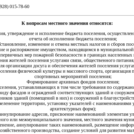
(928) 015-78-60
К вопросам местного значения относятся:
ия, утверждение и исполнение бюджета поселения, осуществлени
отчета об исполнении бюджета поселения;
становление, изменение и отмена местных налогов и сборов пос
ние и распоряжение имуществом, находящимся в муниципальной 
первичных мер пожарной безопасности в границах населенных 
ения жителей поселения услугами связи, общественного питания
ля организации досуга и обеспечения жителей поселения услуга
оселения физической культуры и массового спорта, организация
спортивных мероприятий поселения;
Формирование архивных фондов поселения;
селения, устанавливающих в том числе требования по содержан
виду фасадов и ограждений соответствующих зданий и сооружени
нников зданий (помещений в них) и сооружений в благоустройст
зеленение территории, установку указателей с наименованиями
архитектурных форм);
 аннулирование адресов, присвоение наименований элементам у
ьного или межмуниципального значения, местного значения мун
менение, аннулирование таких наименований, размещение информ
хозяйственного производства, создание условий для развития ма