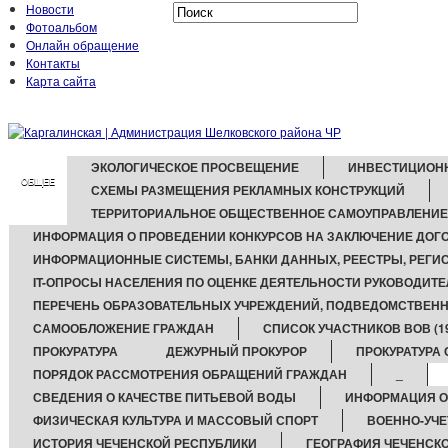
Новости
Фотоальбом
Онлайн обращение
Контакты
Карта сайта
ЭКОЛОГИЧЕСКОЕ ПРОСВЕЩЕНИЕ
ИНВЕСТИЦИОН
ОБЩЕЕ
СХЕМЫ РАЗМЕЩЕНИЯ РЕКЛАМНЫХ КОНСТРУКЦИЙ
ТЕРРИТОРИАЛЬНОЕ ОБЩЕСТВЕННОЕ САМОУПРАВЛЕНИЕ
ИНФОРМАЦИЯ О ПРОВЕДЕНИИ КОНКУРСОВ НА ЗАКЛЮЧЕНИЕ ДОГ
ИНФОРМАЦИОННЫЕ СИСТЕМЫ, БАНКИ ДАННЫХ, РЕЕСТРЫ, РЕГИ
IT-ОПРОСЫ НАСЕЛЕНИЯ ПО ОЦЕНКЕ ДЕЯТЕЛЬНОСТИ РУКОВОДИТЕ
ПЕРЕЧЕНЬ ОБРАЗОВАТЕЛЬНЫХ УЧРЕЖДЕНИЙ, ПОДВЕДОМСТВЕН
САМООБЛОЖЕНИЕ ГРАЖДАН
СПИСОК УЧАСТНИКОВ ВОВ (194
ПРОКУРАТУРА
ДЕЖУРНЫЙ ПРОКУРОР
ПРОКУРАТУРА
ПОРЯДОК РАССМОТРЕНИЯ ОБРАЩЕНИЙ ГРАЖДАН
_
СВЕДЕНИЯ О КАЧЕСТВЕ ПИТЬЕВОЙ ВОДЫ
ИНФОРМАЦИЯ О
ФИЗИЧЕСКАЯ КУЛЬТУРА И МАССОВЫЙ СПОРТ
ВОЕННО-УЧЕ
ИСТОРИЯ ЧЕЧЕНСКОЙ РЕСПУБЛИКИ
ГЕОГРАФИЯ ЧЕЧЕНСК