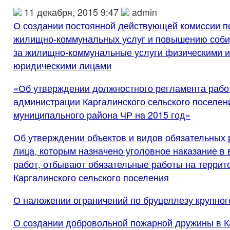
11 декабря, 2015 9:47
admin
О создании постоянной действующей комиссии п
жилищно-коммунальных услуг и повышению соби
за жилищно-коммунальные услуги физическими и
юридическими лицами
«Об утверждении должностного регламента рабо
администрации Каргалинского сельского поселен
муниципального района ЧР на 2015 год»
Об утверждении объектов и видов обязательных р
лица, которым назначено уголовное наказание в
работ, отбывают обязательные работы на террит
Каргалинского сельского поселения
О наложении ограничений по бруцеллезу крупного
О создании добровольной пожарной дружины в К