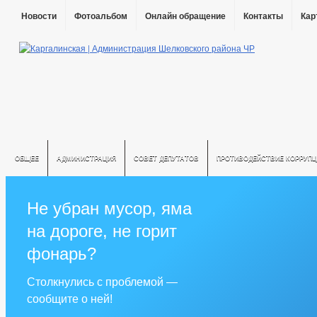
Новости
Фотоальбом
Онлайн обращение
Контакты
Кар
ОБЩЕЕ
АДМИНИСТРАЦИЯ
СОВЕТ ДЕПУТАТОВ
ПРОТИВОДЕЙСТВИЕ КОРРУПЦ
Не убран мусор, яма
на дороге, не горит
фонарь?
Столкнулись с проблемой —
сообщите о ней!