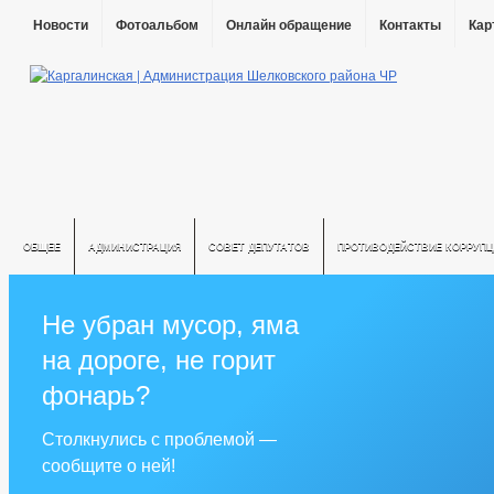
Новости
Фотоальбом
Онлайн обращение
Контакты
Кар
ОБЩЕЕ
АДМИНИСТРАЦИЯ
СОВЕТ ДЕПУТАТОВ
ПРОТИВОДЕЙСТВИЕ КОРРУПЦ
Не убран мусор, яма
на дороге, не горит
фонарь?
Столкнулись с проблемой —
сообщите о ней!