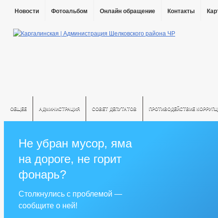
Новости
Фотоальбом
Онлайн обращение
Контакты
Кар
ОБЩЕЕ
АДМИНИСТРАЦИЯ
СОВЕТ ДЕПУТАТОВ
ПРОТИВОДЕЙСТВИЕ КОРРУПЦ
Не убран мусор, яма
на дороге, не горит
фонарь?
Столкнулись с проблемой —
сообщите о ней!