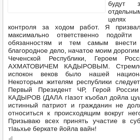
будут з
отдельны
целях о
контроля за ходом работ. Я призвал
максимально ответственно подойти
обязанностям и тем самым внести
благородное дело, начатое моим дороги
Чеченской Республики, Героем Ро
АХМАТОВИЧЕМ КАДЫРОВЫМ. Стремле
испокон веков было нашей национа
Некоторым жителям республики следует
Первый Президент ЧР, Герой Росси
КАДЫРОВ (ДАЛА гIазот къобал дойла цуь
истинный патриот и гражданин не до
относиться к происходящим вокруг нег
Призываю всех принять участие в су
тIаьхье беркате йойла вайн!