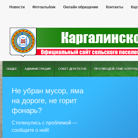
Новости
Фотоальбом
Онлайн обращение
Контакты
Кар
ОБЩЕЕ
АДМИНИСТРАЦИЯ
СОВЕТ ДЕПУТАТОВ
ПРОТИВОДЕЙСТВИЕ КОРРУПЦ
Не убран мусор, яма
на дороге, не горит
фонарь?
Столкнулись с проблемой —
сообщите о ней!