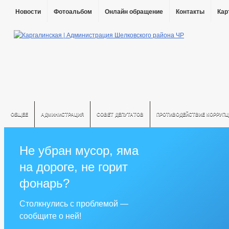
Новости
Фотоальбом
Онлайн обращение
Контакты
Кар
ОБЩЕЕ
АДМИНИСТРАЦИЯ
СОВЕТ ДЕПУТАТОВ
ПРОТИВОДЕЙСТВИЕ КОРРУПЦ
Не убран мусор, яма
на дороге, не горит
фонарь?
Столкнулись с проблемой —
сообщите о ней!