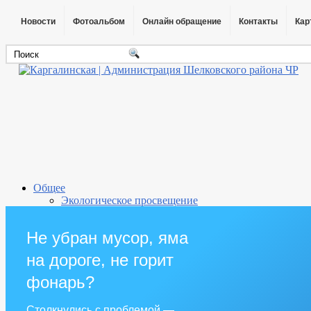
Новости
Фотоальбом
Онлайн обращение
Контакты
Кар
Общее
Экологическое просвещение
Инвестиционная деятельность
Международное сотрудничество
Не убран мусор, яма
Схемы размещения рекламных конструкций
Обращения табачных организаций
на дороге, не горит
Территориальное общественное самоуправление
Информация о проведении конкурсов на заключени
фонарь?
Информационные системы, банки данных, реестры,
IT-опросы населения по оценке деятельности рук
Столкнулись с проблемой —