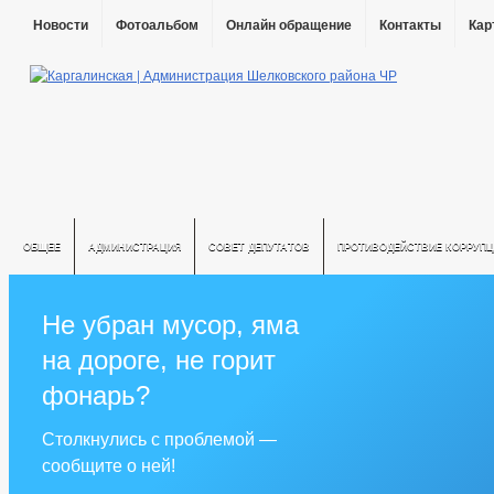
Новости
Фотоальбом
Онлайн обращение
Контакты
Кар
ОБЩЕЕ
АДМИНИСТРАЦИЯ
СОВЕТ ДЕПУТАТОВ
ПРОТИВОДЕЙСТВИЕ КОРРУПЦ
Не убран мусор, яма
на дороге, не горит
фонарь?
Столкнулись с проблемой —
сообщите о ней!