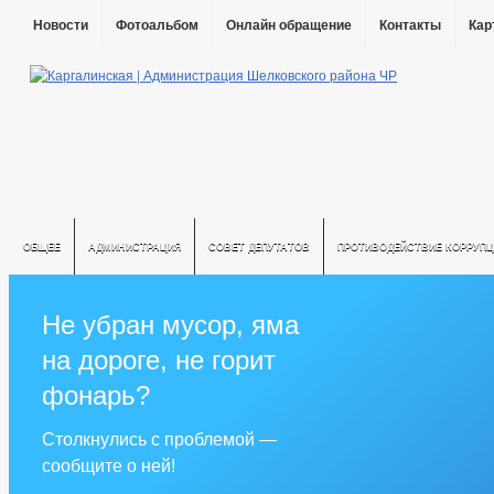
Новости
Фотоальбом
Онлайн обращение
Контакты
Кар
ОБЩЕЕ
АДМИНИСТРАЦИЯ
СОВЕТ ДЕПУТАТОВ
ПРОТИВОДЕЙСТВИЕ КОРРУПЦ
Не убран мусор, яма
на дороге, не горит
фонарь?
Столкнулись с проблемой —
сообщите о ней!