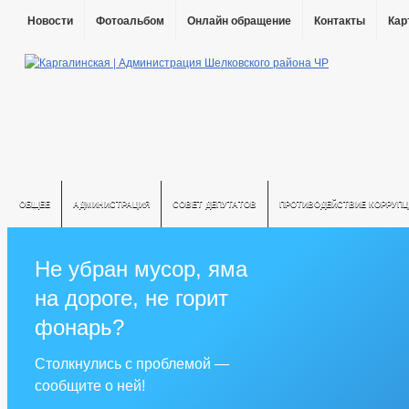
Новости
Фотоальбом
Онлайн обращение
Контакты
Кар
ОБЩЕЕ
АДМИНИСТРАЦИЯ
СОВЕТ ДЕПУТАТОВ
ПРОТИВОДЕЙСТВИЕ КОРРУПЦ
Не убран мусор, яма
на дороге, не горит
фонарь?
Столкнулись с проблемой —
сообщите о ней!