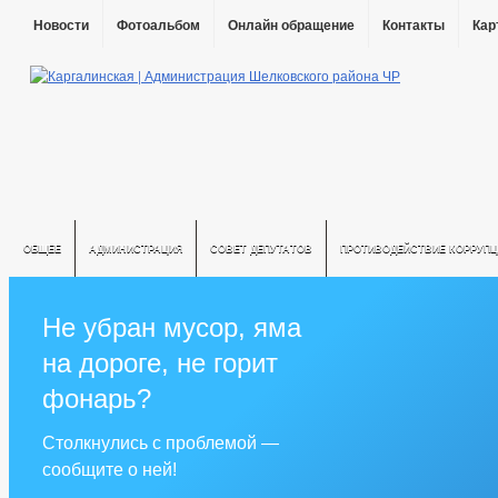
Новости
Фотоальбом
Онлайн обращение
Контакты
Кар
ОБЩЕЕ
АДМИНИСТРАЦИЯ
СОВЕТ ДЕПУТАТОВ
ПРОТИВОДЕЙСТВИЕ КОРРУПЦ
Не убран мусор, яма
на дороге, не горит
фонарь?
Столкнулись с проблемой —
сообщите о ней!