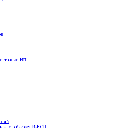
ов
гистрации ИП
ений
атежам в бюджет И-КСП