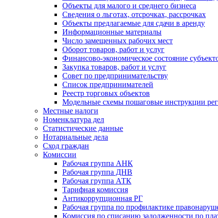
Объекты для малого и среднего бизнеса
Сведения о льготах, отсрочках, рассрочках
Объекты предлагаемые для сдачи в аренду
Информационные материалы
Число замещенных рабочих мест
Оборот товаров, работ и услуг
Финансово-экономическое состояние субъект
Закупка товаров, работ и услуг
Совет по предпринимательству
Список предпринимателей
Реестр торговых объектов
Модельные схемы пошаговые инструкции ре
Местные налоги
Номенклатура дел
Статистические данные
Нотариальные дела
Сход граждан
Комиссии
Рабочая группа АНК
Рабочая группа ДНВ
Рабочая группа АТК
Тарифная комиссия
Антикоррупционная РГ
Рабочая группа по профилактике правонаруш
Комиссия по списанию задолженности по пл