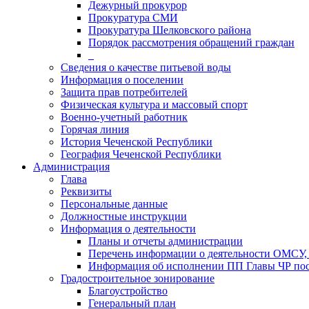
Дежурный прокурор
Прокуратура СМИ
Прокуратура Шелковского района
Порядок рассмотрения обращений граждан
_
Сведения о качестве питьевой воды
Информация о поселении
Защита прав потребителей
Физическая культура и массовый спорт
Военно-учетный работник
Горячая линия
История Чеченской Республики
География Чеченской Республики
Администрация
Глава
Реквизиты
Персональные данные
Должностные инструкции
Информация о деятельности
Планы и отчеты администрации
Перечень информации о деятельности ОМСУ, 
Информация об исполнении ПП Главы ЧР пос
Градостроительное зонирование
Благоустройство
Генеральный план