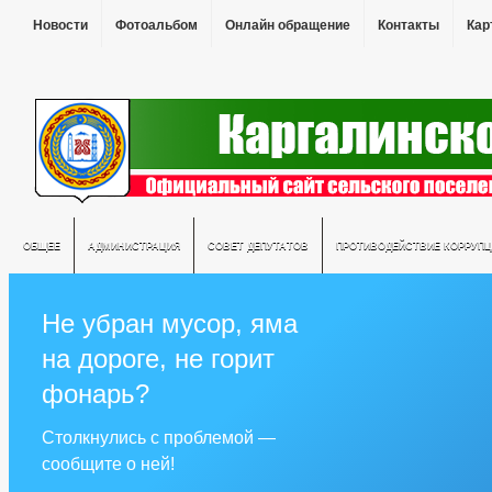
Новости
Фотоальбом
Онлайн обращение
Контакты
Кар
ОБЩЕЕ
АДМИНИСТРАЦИЯ
СОВЕТ ДЕПУТАТОВ
ПРОТИВОДЕЙСТВИЕ КОРРУПЦ
Не убран мусор, яма
на дороге, не горит
фонарь?
Столкнулись с проблемой —
сообщите о ней!