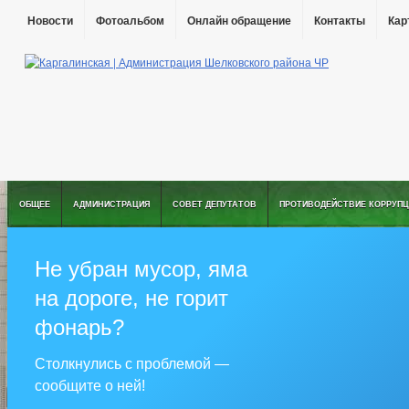
Новости
Фотоальбом
Онлайн обращение
Контакты
Кар
ОБЩЕЕ
АДМИНИСТРАЦИЯ
СОВЕТ ДЕПУТАТОВ
ПРОТИВОДЕЙСТВИЕ КОРРУПЦ
Не убран мусор, яма
на дороге, не горит
фонарь?
Столкнулись с проблемой —
сообщите о ней!