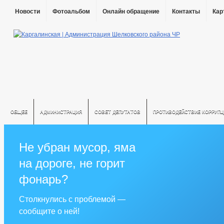
Новости
Фотоальбом
Онлайн обращение
Контакты
Кар
ОБЩЕЕ
АДМИНИСТРАЦИЯ
СОВЕТ ДЕПУТАТОВ
ПРОТИВОДЕЙСТВИЕ КОРРУПЦ
Не убран мусор, яма
на дороге, не горит
фонарь?
Столкнулись с проблемой —
сообщите о ней!