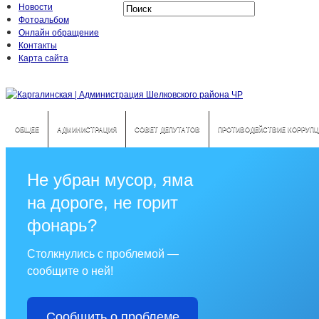
Новости
Фотоальбом
Онлайн обращение
Контакты
Карта сайта
ОБЩЕЕ
АДМИНИСТРАЦИЯ
СОВЕТ ДЕПУТАТОВ
ПРОТИВОДЕЙСТВИЕ КОРРУПЦ
Не убран мусор, яма
на дороге, не горит
фонарь?
Столкнулись с проблемой —
сообщите о ней!
Сообщить о проблеме