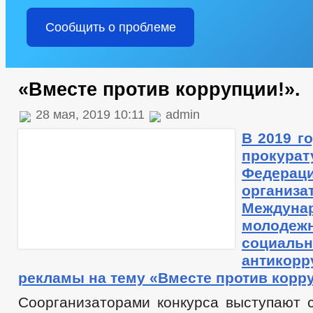
Сообщить о проблеме
«Вместе против коррупции!».
28 мая, 2019 10:11
admin
В 2019 г
прокурат
Федерац
организа
Междуна
молодеж
социаль
антикорр
рекламы на тему «Вместе против корру
Соорганизаторами конкурса выступают 