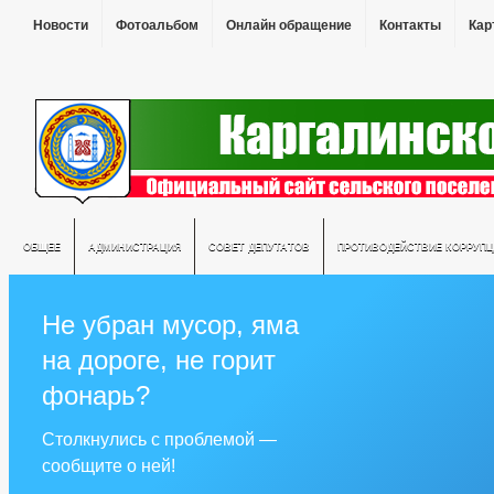
Новости
Фотоальбом
Онлайн обращение
Контакты
Кар
ОБЩЕЕ
АДМИНИСТРАЦИЯ
СОВЕТ ДЕПУТАТОВ
ПРОТИВОДЕЙСТВИЕ КОРРУПЦ
Не убран мусор, яма
на дороге, не горит
фонарь?
Столкнулись с проблемой —
сообщите о ней!