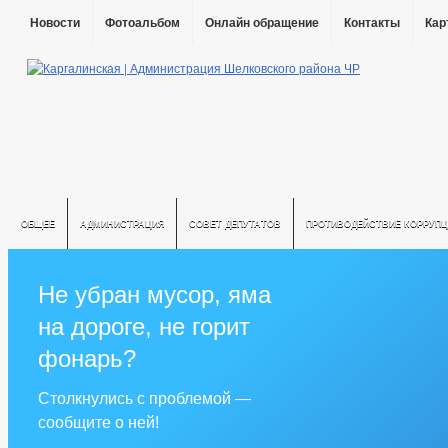
Новости
Фотоальбом
Онлайн обращение
Контакты
Кар
ОБЩЕЕ
АДМИНИСТРАЦИЯ
СОВЕТ ДЕПУТАТОВ
ПРОТИВОДЕЙСТВИЕ КОРРУПЦ
Не убран мусор, яма
на дороге, не горит
фонарь?
Столкнулись с проблемой —
сообщите о ней!