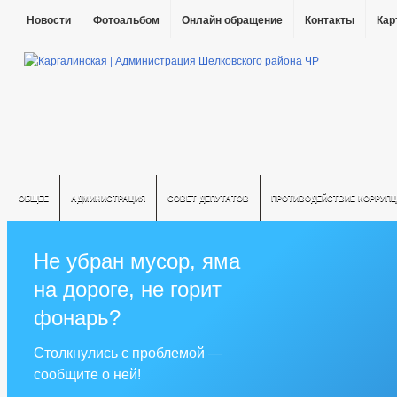
Новости
Фотоальбом
Онлайн обращение
Контакты
Кар
ОБЩЕЕ
АДМИНИСТРАЦИЯ
СОВЕТ ДЕПУТАТОВ
ПРОТИВОДЕЙСТВИЕ КОРРУПЦ
Не убран мусор, яма
на дороге, не горит
фонарь?
Столкнулись с проблемой —
сообщите о ней!