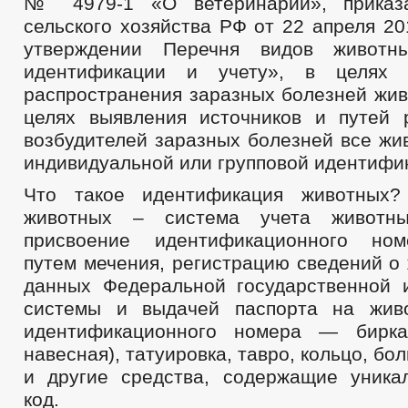
№ 4979-1 «О ветеринарии», приказ
ОБЪЕКТЫ ПРЕДЛАГАЕМЫЕ ДЛЯ СДАЧИ В АРЕНДУ
ИНФОРМ
сельского хозяйства РФ от 22 апреля 2
ОБОРОТ ТОВАРОВ, РАБОТ И УСЛУГ
ФИНАНСОВО-ЭКОНОМИЧ
утверждении Перечня видов животн
СОВЕТ ПО ПРЕДПРИНИМАТЕЛЬСТВУ
СПИСОК ПРЕДПРИНИ
идентификации и учету», в целях 
МОДЕЛЬНЫЕ СХЕМЫ ПОШАГОВЫЕ ИНСТРУКЦИИ РЕГИСТРАЦИИ И
МЕСТНЫЕ НАЛОГИ
НОМЕНКЛАТУРА ДЕЛ
СТАТИСТИЧ
распространения заразных болезней жив
КОМИССИИ
РАБОЧАЯ ГРУППА АНК
РАБОЧАЯ ГРУПП
целях выявления источников и путей 
АНТИКОРРУПЦИОННАЯ РГ
РАБОЧАЯ ГРУППА ПО ПРОФИЛА
возбудителей заразных болезней все жи
КОМИССИЯ ПО СПИСАНИЮ ЗАДОЛЖЕННОСТИ ПО ПЛАТЕЖАМ В БЮ
индивидуальной или групповой идентифик
ОБЩЕСТВЕННЫЙ СОВЕТ ПО РАССМОТРЕНИЮ ВОПРОСОВ НОРМИРО
Что такое идентификация животных?
КОМИССИЯ ПО СПИСАНИЮ ЗАДОЛЖЕННОСТИ ПО ПЛАТЕЖАМ В Б
животных – система учета животны
КОМИССИЯ ПО СОБЛЮДЕНИЮ ТРЕБОВАНИЙ К СЛУЖЕБНОМУ ПОВ
присвоение идентификационного но
ТРУДОУСТРОЙСТВА ОСУЖДЕННЫХ К ОБЯЗАТЕЛЬНЫМ И ИСПРАВИ
ИНФОРМАЦИЯ О ЛИЦАХ, ПРОПАВШИХ БЕЗ ВЕСТИ
ТЕКСТЫ
путем мечения, регистрацию сведений о
ЦЕЛЕВЫЕ ПРОГРАММЫ
ЗАКУПКА ТОВАРОВ, РАБОТ И УСЛУГ
данных Федеральной государственной
ДЕПУТАТЫ
СТРУКТУРА, ПОЛНОМОЧИЯ, З
системы и выдачей паспорта на живо
СОВЕТ ДЕПУТАТОВ
ЗАСЕДАНИЕ СОВЕТА ДЕПУТАТОВ
ГРАФИ
идентификационного номера — бирк
СОЦИАЛЬНЫЙ ПРОЕКТ МУНИЦИПАЛЬНЫЙ ДЕПУ
навесная), татуировка, тавро, кольцо, бо
НПА
ИНЫЕ АКТЫ В СФЕРЕ ПР
и другие средства, содержащие уник
ПРОТИВОДЕЙСТВИЕ КОРРУПЦИИ
МЕТОДИЧЕСКИЕ МАТЕРИАЛЫ
код.
ФОРМЫ ДОКУМЕНТОВ, СВЯЗАННЫХ С