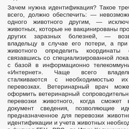
СВЕДЕНИЯ О ДОХОДАХ, РАСХОДАХ, ОБ ИМУЩЕСТВЕ И ОБЯЗАТЕЛ
Зачем нужна идентификация? Такое тре
КОМИССИЯ ПО СОБЛЮДЕНИЮ ТРЕБОВАНИЙ К СЛУЖЕБНОМУ ПОВЕ
всего, должно обеспечить: — невозмож
ОБРАТНАЯ СВЯЗЬ ДЛЯ СООБЩЕНИЙ О ФАКТАХ КОРРУПЦИИ
одного животного другим, — исключ
УСТАВ
ПЕРЕЧНИ ПОРУЧЕНИЙ
2021
животных, которые не вакцинированы пр
ПРАВОВЫЕ АКТЫ
2020
2019
2018
других заразных болезней, — возв
ПЕРЕЧЕНЬ НПА, СОДЕРЖАЩИХ ОБЯЗАТЕЛЬНЫЕ
владельцу в случае его потери, а при
ПРОЕКТЫ К ОБСУЖДЕНИЮ
ПРОЕКТЫ РЕШЕНИЙ
животного определить координаты 
ПРОЕКТЫ РЕШЕНИЙ О ВНЕСЕНИ
связавшись со специализированной лока
ПРОЕКТЫ АДМИНИСТРАТИВНЫХ РЕГЛАМЕНТОВ
_
с базой в информационно телекоммун
АДМИНИСТРАТИВНЫЕ РЕГЛАМЕНТЫ
ПОСТАНОВЛЕНИЯ АД
«Интернет». Чаще всего владел
РАСПОРЯЖЕНИЯ АДМИНИСТРАЦИИ
РЕШЕНИЯ
ПРИ
сталкиваются с необходимостью и
ПОРЯДОК ОБЖАЛОВАНИЯ НПА
ПУБЛИЧНЫЕ СЛУШАНИЯ
БЮДЖЕТ ПО ГОДАМ
перевозках. Ветеринарный врач може
БЮДЖЕТ
СВЕДЕНИЯ О ЧИСЛЕННОСТИ И ФАКТИЧЕСКИХ ЗАТРАТ
оформить ветеринарный сопроводительн
ОТЧЕТ ОБ ИСПОЛНЕНИИ БЮДЖЕТА
_
перевозки животного, когда сможет 
документ сведения, позволяющие иде
МУНИЦИПАЛЬНЫЕ УСЛУГИ
предназначенное для перевозки животн
ПЕРЕЧЕНЬ НПА, СОДЕРЖАЩИХ ОБЯЗАТЕЛЬНЫЕ ТРЕБОВАНИЯ, С
идентификации и учета животных необхо
КОНТРОЛЮ