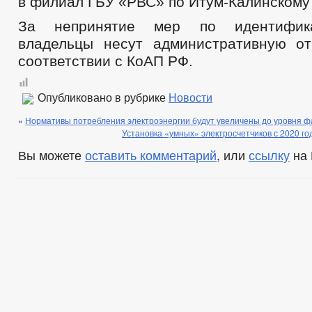
в филиал ГБУ «РВС» по Итум-Калинскому
ФОРМЫ ЗАЯВЛЕНИЙ ПО МУНИЦИПАЛЬНЫМ УСЛУГАМ
ПРЕД
ПРОЕКТЫ АДМИНИСТРАТИВНЫХ РЕГЛАМЕНТОВ
СТАНДАРТ
За непринятие мер по идентифик
НОРМАТИВНО-ПРАВОВЫЕ АКТЫ
владельцы несут административную от
ОБРАЩЕНИЕ К ГЛАВЕ
ИНТЕРНЕТ ПРИЕМН
соответствии с КоАП РФ.
ПРИЕМ ГРАЖДАН
ОБЗОРЫ ОБРАЩЕНИЙ ГРАЖДАН
ФОРМА О
РЕГЛАМЕНТ РАССМОТРЕНИЯ ОБРАЩЕНИЙ
Опубликовано в рубрике
Новости
«
Нормативы потребления электроэнергии будут увеличены до уровня ф
Установка «умных» электросчетчиков с 2020 го
Вы можете
оставить комментарий
, или
ссылку
на 