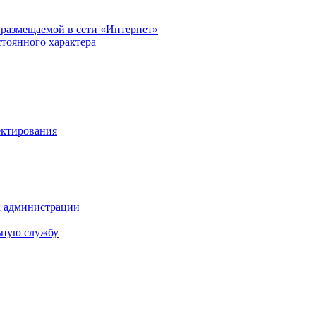
размещаемой в сети «Интернет»
тоянного характера
ектирования
х администрации
ьную службу