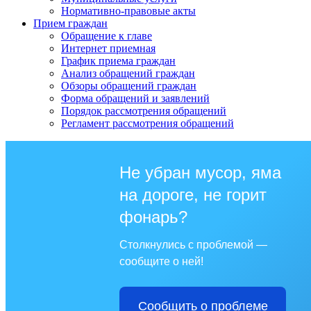
Нормативно-правовые акты
Прием граждан
Обращение к главе
Интернет приемная
График приема граждан
Анализ обращений граждан
Обзоры обращений граждан
Форма обращений и заявлений
Порядок рассмотрения обращений
Регламент рассмотрения обращений
Не убран мусор, яма
на дороге, не горит
фонарь?
Столкнулись с проблемой —
сообщите о ней!
Сообщить о проблеме