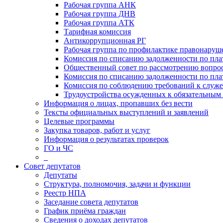
Рабочая группа АНК
Рабочая группа ДНВ
Рабочая группа АТК
Тарифная комиссия
Антикоррупционная РГ
Рабочая группа по профилактике правонаруш
Комиссия по списанию задолженности по пл
Общественный совет по рассмотрению вопрос
Комиссия по списанию задолженности по пла
Комиссия по соблюдению требований к служ
Трудоустройства осужденных к обязательным
Информация о лицах, пропавших без вести
Тексты официальных выступлений и заявлений
Целевые программы
Закупка товаров, работ и услуг
Информация о результатах проверок
ГО и ЧС
_
Совет депутатов
Депутаты
Структура, полномочия, задачи и функции
Реестр НПА
Заседание совета депутатов
График приёма граждан
Сведения о доходах депутатов