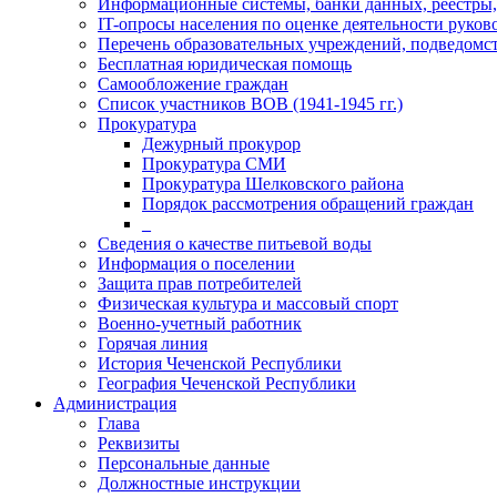
Информационные системы, банки данных, реестры,
IT-опросы населения по оценке деятельности рук
Перечень образовательных учреждений, подведо
Бесплатная юридическая помощь
Самообложение граждан
Список участников ВОВ (1941-1945 гг.)
Прокуратура
Дежурный прокурор
Прокуратура СМИ
Прокуратура Шелковского района
Порядок рассмотрения обращений граждан
_
Сведения о качестве питьевой воды
Информация о поселении
Защита прав потребителей
Физическая культура и массовый спорт
Военно-учетный работник
Горячая линия
История Чеченской Республики
География Чеченской Республики
Администрация
Глава
Реквизиты
Персональные данные
Должностные инструкции