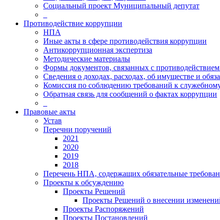
Социальный проект Муниципальный депутат
_
Противодействие коррупции
НПА
Иные акты в сфере противодействия коррупции
Антикоррупционная экспертиза
Методические материалы
Формы документов, связанных с противодействием
Сведения о доходах, расходах, об имуществе и обяз
Комиссия по соблюдению требований к служебному
Обратная связь для сообщений о фактах коррупции
_
Правовые акты
Устав
Перечни поручений
2021
2020
2019
2018
Перечень НПА, содержащих обязательные требова
Проекты к обсуждению
Проекты Решений
Проекты Решений о внесении изменений
Проекты Распоряжений
Проекты Постановлений