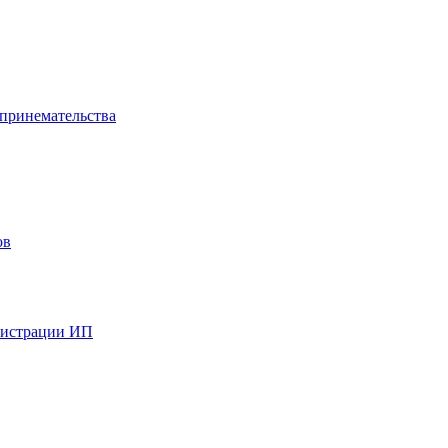
дпринемательства
ов
гистрации ИП