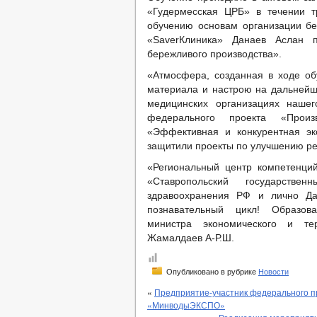
«Гудермесская ЦРБ» в течении т
обучению основам организации бе
«SaverКлиника» Данаев Аслан 
бережливого производства».
«Атмосфера, созданная в ходе об
материала и настрою на дальнейш
медицинских организациях нашег
федерального проекта «Произв
«Эффективная и конкурентная эк
защитили проекты по улучшению ре
«Региональный центр компетенци
«Ставропольский государствен
здравоохранения РФ и лично Да
познавательный цикл! Образов
министра экономического и тер
Жамалдаев А-Р.Ш.
Опубликовано в рубрике
Новости
«
Предприятие-участник федерального п
«МинводыЭКСПО»