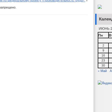
й по федеральному проекту «Производительность труда».
»
запрещено.
Кален
ИЮНЬ 2
Пн
В
2
9
16
23
30
« Май
А