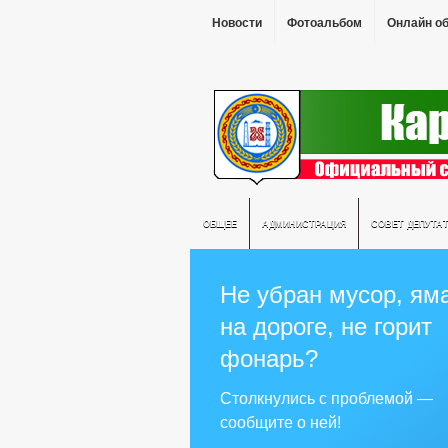
Новости
Фотоальбом
Онлайн о
ОБЩЕЕ
АДМИНИСТРАЦИЯ
СОВЕТ ДЕПУТА
Не убран мусор, ям
на дороге, не горит
фонарь?
Столкнулись с проблемой —
сообщите о ней!