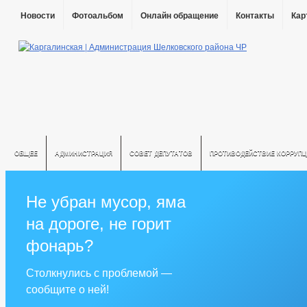
Новости
Фотоальбом
Онлайн обращение
Контакты
Кар
ОБЩЕЕ
АДМИНИСТРАЦИЯ
СОВЕТ ДЕПУТАТОВ
ПРОТИВОДЕЙСТВИЕ КОРРУПЦ
Не убран мусор, яма
на дороге, не горит
фонарь?
Столкнулись с проблемой —
сообщите о ней!