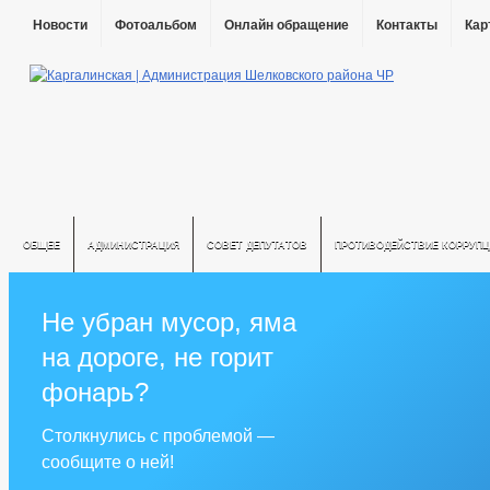
Новости
Фотоальбом
Онлайн обращение
Контакты
Кар
ОБЩЕЕ
АДМИНИСТРАЦИЯ
СОВЕТ ДЕПУТАТОВ
ПРОТИВОДЕЙСТВИЕ КОРРУПЦ
Не убран мусор, яма
на дороге, не горит
фонарь?
Столкнулись с проблемой —
сообщите о ней!