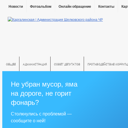
Новости
Фотоальбом
Онлайн обращение
Контакты
Кар
ОБЩЕЕ
АДМИНИСТРАЦИЯ
СОВЕТ ДЕПУТАТОВ
ПРОТИВОДЕЙСТВИЕ КОРРУПЦ
Не убран мусор, яма
на дороге, не горит
фонарь?
Столкнулись с проблемой —
сообщите о ней!