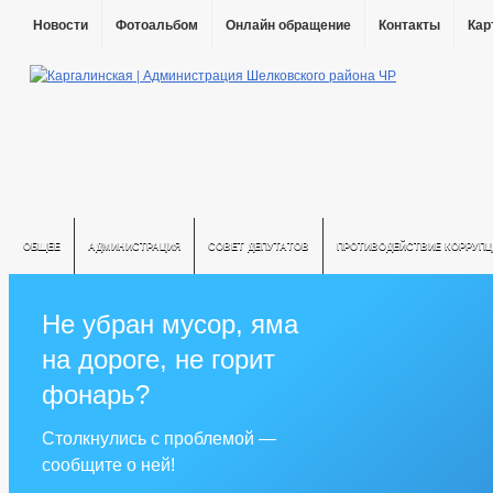
Новости
Фотоальбом
Онлайн обращение
Контакты
Кар
ОБЩЕЕ
АДМИНИСТРАЦИЯ
СОВЕТ ДЕПУТАТОВ
ПРОТИВОДЕЙСТВИЕ КОРРУПЦ
Не убран мусор, яма
на дороге, не горит
фонарь?
Столкнулись с проблемой —
сообщите о ней!